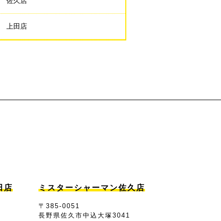
佐久店
上田店
田店
ミスターシャーマン佐久店
〒385-0051
7
長野県佐久市中込大塚3041