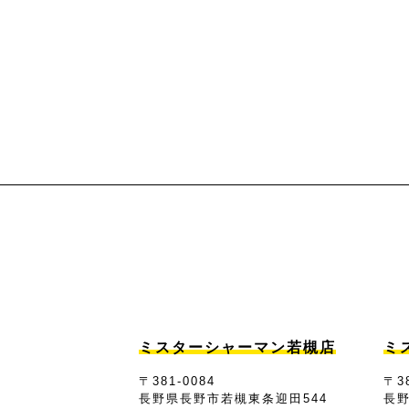
ミスターシャーマン若槻店
ミ
〒381-0084
〒38
長野県長野市若槻東条迎田544
長野