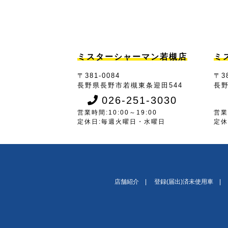
ミスターシャーマン若槻店
ミ
〒381-0084
〒38
長野県長野市若槻東条迎田544
長野
026-251-3030
営業時間:10:00～19:00
営業
定休日:毎週火曜日・水曜日
定休
店舗紹介
登録(届出)済未使用車