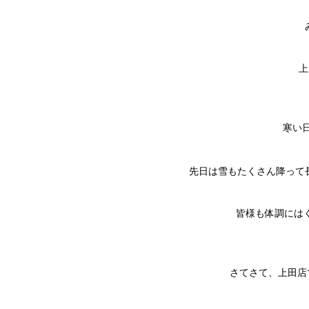
上
寒い
先日は雪もたくさん降って長
皆様も体調には
さてさて、上田店